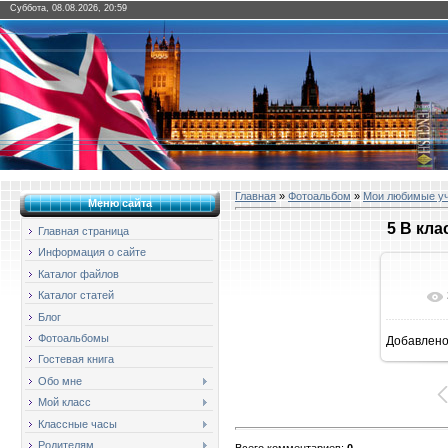
Суббота, 08.08.2026, 20:59
Главная
»
Фотоальбом
»
Мои любимые у
Меню сайта
5 В кла
Главная страница
Информация о сайте
Каталог файлов
Каталог статей
Блог
Фотоальбомы
Добавлен
1
Гостевая книга
Обо мне
Мой класс
Классные часы
Родителям
Всего комментариев
:
0