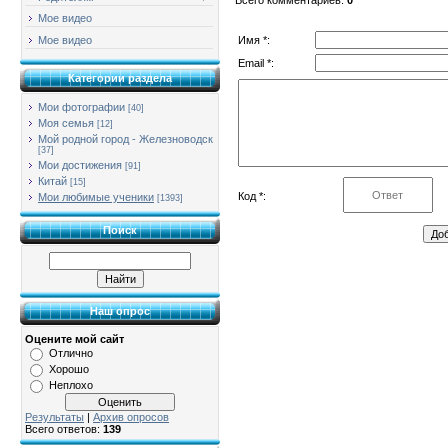
Мое видео
Имя *:
Мое видео
Email *:
Категории раздела
Мои фотографии
[40]
Моя семья
[12]
Мой родной город - Железноводск
[37]
Мои достижения
[91]
Китай
[15]
Код *:
Мои любимые ученики
[1393]
Поиск
Наш опрос
Оцените мой сайт
Отлично
Хорошо
Неплохо
Результаты
|
Архив опросов
Всего ответов:
139