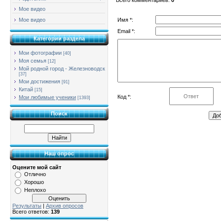
Мое видео
Имя *:
Мое видео
Email *:
Категории раздела
Мои фотографии
[40]
Моя семья
[12]
Мой родной город - Железноводск
[37]
Мои достижения
[91]
Китай
[15]
Код *:
Мои любимые ученики
[1393]
Поиск
Наш опрос
Оцените мой сайт
Отлично
Хорошо
Неплохо
Результаты
|
Архив опросов
Всего ответов:
139