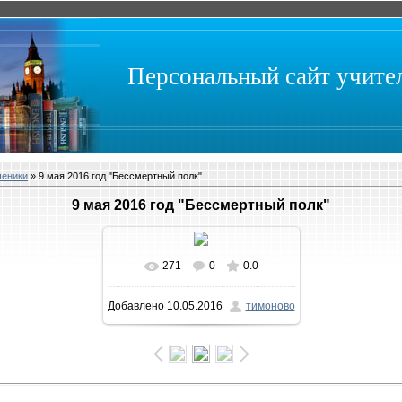
Персональный сайт учит
ченики
» 9 мая 2016 год "Бессмертный полк"
9 мая 2016 год "Бессмертный полк"
271
0
0.0
В реальном размере
Добавлено
10.05.2016
тимоново
1600x1066
/ 267.3Kb