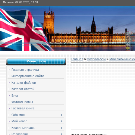
Пятница, 07.08.2026, 13:39
Главная
»
Фотоальбом
»
Мои любимые у
Меню сайта
Главная страница
Информация о сайте
Каталог файлов
Каталог статей
Блог
Фотоальбомы
Гостевая книга
Обо мне
Мой класс
Классные часы
Родителям
Всего комментариев
:
0