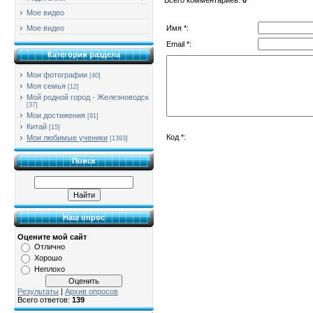
Мое видео
Имя *:
Мое видео
Email *:
Категории раздела
Мои фотографии
[40]
Моя семья
[12]
Мой родной город - Железноводск
[37]
Мои достижения
[91]
Китай
[15]
Код *:
Мои любимые ученики
[1393]
Поиск
Наш опрос
Оцените мой сайт
Отлично
Хорошо
Неплохо
Результаты
|
Архив опросов
Всего ответов:
139