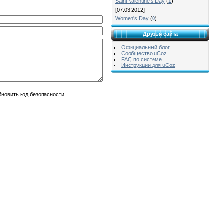
Saint Valentine's Day
(
1
)
[07.03.2012]
Women's Day
(
0
)
Друзья сайта
Официальный блог
Сообщество uCoz
FAQ по системе
Инструкции для uCoz