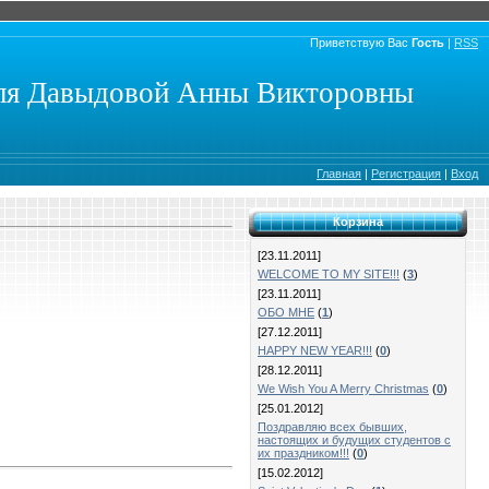
Приветствую Вас
Гость
|
RSS
еля Давыдовой Анны Викторовны
Главная
|
Регистрация
|
Вход
Корзина
[23.11.2011]
WELCOME TO MY SITE!!!
(
3
)
[23.11.2011]
ОБО МНЕ
(
1
)
[27.12.2011]
HAPPY NEW YEAR!!!
(
0
)
[28.12.2011]
We Wish You A Merry Christmas
(
0
)
[25.01.2012]
Поздравляю всех бывших,
настоящих и будущих студентов с
их праздником!!!
(
0
)
[15.02.2012]