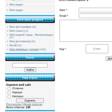
Мое видео
Имя *:
Мое видео
Email *:
Категории раздела
Мои фотографии
[40]
Моя семья
[12]
Мой родной город - Железноводск
[37]
Мои достижения
[91]
Китай
[15]
Код *:
Мои любимые ученики
[1393]
Поиск
Наш опрос
Оцените мой сайт
Отлично
Хорошо
Неплохо
Результаты
|
Архив опросов
Всего ответов:
139