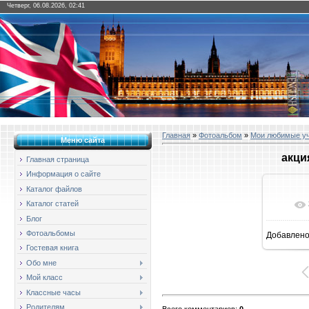
Четверг, 06.08.2026, 02:41
Главная
»
Фотоальбом
»
Мои любимые у
Меню сайта
акци
Главная страница
Информация о сайте
Каталог файлов
Каталог статей
Блог
Фотоальбомы
Добавлен
1
Гостевая книга
Обо мне
Мой класс
Классные часы
Родителям
Всего комментариев
:
0