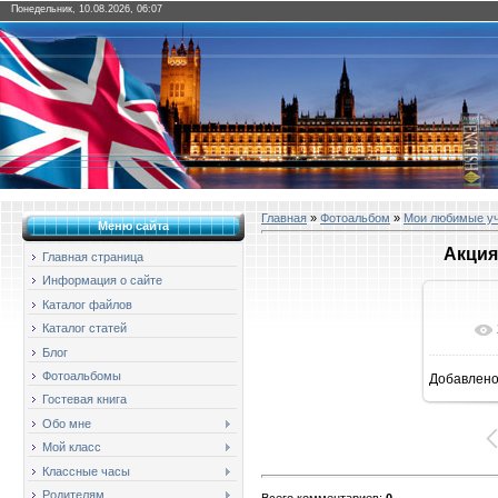
Понедельник, 10.08.2026, 06:07
Главная
»
Фотоальбом
»
Мои любимые у
Меню сайта
Акция
Главная страница
Информация о сайте
Каталог файлов
Каталог статей
Блог
Фотоальбомы
Добавлен
1
Гостевая книга
Обо мне
Мой класс
Классные часы
Родителям
Всего комментариев
:
0