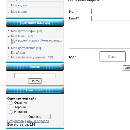
Мое видео
Имя *:
Мое видео
Email *:
Категории раздела
Мои фотографии
[40]
Моя семья
[12]
Мой родной город - Железноводск
[37]
Мои достижения
[91]
Китай
[15]
Код *:
Мои любимые ученики
[1393]
Поиск
Наш опрос
Оцените мой сайт
Отлично
Хорошо
Неплохо
Результаты
|
Архив опросов
Всего ответов:
139