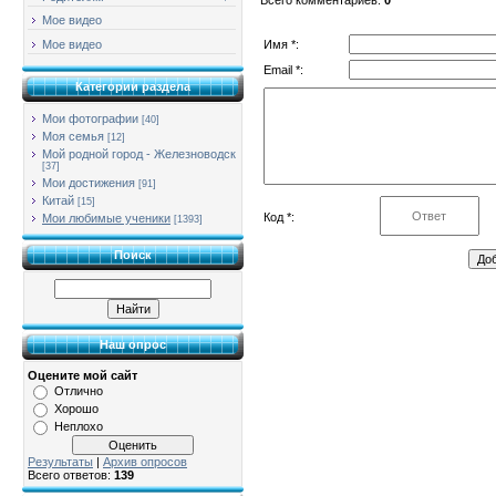
Мое видео
Имя *:
Мое видео
Email *:
Категории раздела
Мои фотографии
[40]
Моя семья
[12]
Мой родной город - Железноводск
[37]
Мои достижения
[91]
Китай
[15]
Код *:
Мои любимые ученики
[1393]
Поиск
Наш опрос
Оцените мой сайт
Отлично
Хорошо
Неплохо
Результаты
|
Архив опросов
Всего ответов:
139