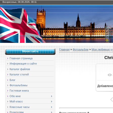
Воскресенье, 09.08.2026, 08:11
Главная
»
Фотоальбом
»
Мои любимые у
Меню сайта
Chri
Главная страница
Информация о сайте
Каталог файлов
Каталог статей
Блог
Фотоальбомы
Добавлен
1
Гостевая книга
Обо мне
Мой класс
Классные часы
Родителям
Всего комментариев
:
0