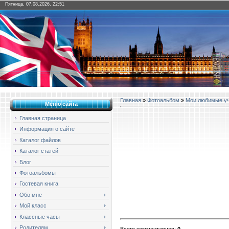
Пятница, 07.08.2026, 22:51
Главная
»
Фотоальбом
»
Мои любимые у
Меню сайта
Главная страница
Информация о сайте
Каталог файлов
Каталог статей
Блог
Фотоальбомы
Гостевая книга
Обо мне
Мой класс
Классные часы
Родителям
Всего комментариев
:
0