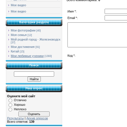
Мое видео
Имя *:
Мое видео
Email *:
Категории раздела
Мои фотографии
[40]
Моя семья
[12]
Мой родной город - Железноводск
[37]
Мои достижения
[91]
Китай
[15]
Код *:
Мои любимые ученики
[1393]
Поиск
Наш опрос
Оцените мой сайт
Отлично
Хорошо
Неплохо
Результаты
|
Архив опросов
Всего ответов:
139