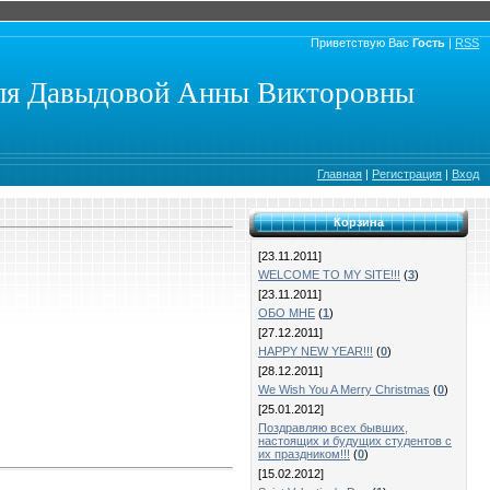
Приветствую Вас
Гость
|
RSS
еля Давыдовой Анны Викторовны
Главная
|
Регистрация
|
Вход
Корзина
[23.11.2011]
WELCOME TO MY SITE!!!
(
3
)
[23.11.2011]
ОБО МНЕ
(
1
)
[27.12.2011]
HAPPY NEW YEAR!!!
(
0
)
[28.12.2011]
We Wish You A Merry Christmas
(
0
)
[25.01.2012]
Поздравляю всех бывших,
настоящих и будущих студентов с
их праздником!!!
(
0
)
[15.02.2012]