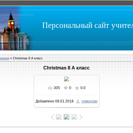
Персональный сайт учит
ченики
» Christmas 8 А класс
Christmas 8 А класс
305
0
0.0
В реальном размере
Добавлено
09.01.2018
тимоново
1032x581
/ 134.2Kb