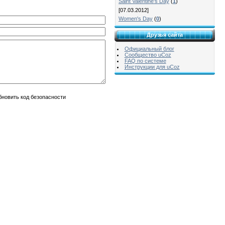
Saint Valentine's Day
(
1
)
[07.03.2012]
Women's Day
(
0
)
Друзья сайта
Официальный блог
Сообщество uCoz
FAQ по системе
Инструкции для uCoz