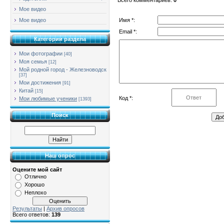
Мое видео
Имя *:
Мое видео
Email *:
Категории раздела
Мои фотографии
[40]
Моя семья
[12]
Мой родной город - Железноводск
[37]
Мои достижения
[91]
Китай
[15]
Код *:
Мои любимые ученики
[1393]
Поиск
Наш опрос
Оцените мой сайт
Отлично
Хорошо
Неплохо
Результаты
|
Архив опросов
Всего ответов:
139