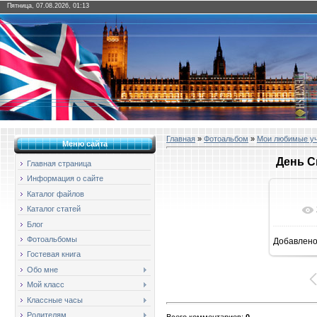
Пятница, 07.08.2026, 01:13
Главная
»
Фотоальбом
»
Мои любимые у
Меню сайта
День С
Главная страница
Информация о сайте
Каталог файлов
Каталог статей
Блог
Фотоальбомы
Добавлен
1
Гостевая книга
Обо мне
Мой класс
Классные часы
Родителям
Всего комментариев
:
0