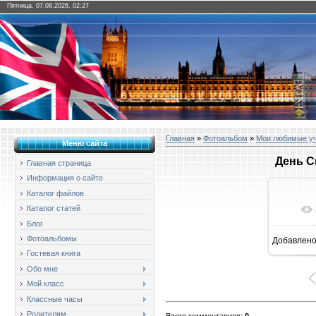
Пятница, 07.08.2026, 02:27
Главная
»
Фотоальбом
»
Мои любимые у
Меню сайта
День С
Главная страница
Информация о сайте
Каталог файлов
Каталог статей
Блог
Фотоальбомы
Добавлен
1
Гостевая книга
Обо мне
Мой класс
Классные часы
Родителям
Всего комментариев
:
0