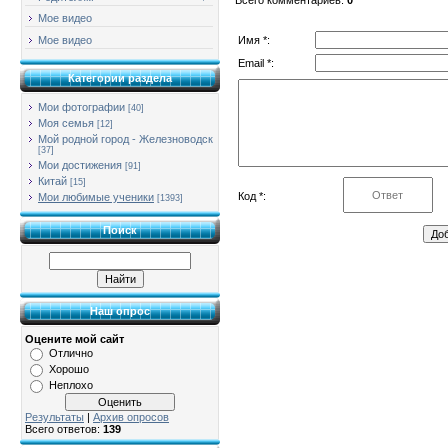
Мое видео
Имя *:
Мое видео
Email *:
Категории раздела
Мои фотографии
[40]
Моя семья
[12]
Мой родной город - Железноводск
[37]
Мои достижения
[91]
Китай
[15]
Код *:
Мои любимые ученики
[1393]
Поиск
Наш опрос
Оцените мой сайт
Отлично
Хорошо
Неплохо
Результаты
|
Архив опросов
Всего ответов:
139