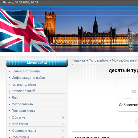
Четверг, 06.08.2026, 20:59
Главная
»
Фотоальбом
»
Мои любимые у
Меню сайта
десятый ту
Главная страница
Информация о сайте
Каталог файлов
Каталог статей
Блог
Фотоальбомы
Добавлен
1
Гостевая книга
Обо мне
Мой класс
Классные часы
Родителям
Всего комментариев
:
0