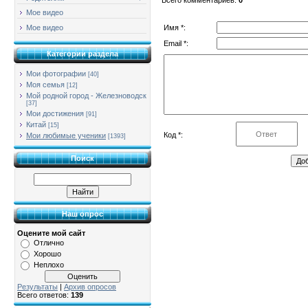
Мое видео
Имя *:
Мое видео
Email *:
Категории раздела
Мои фотографии
[40]
Моя семья
[12]
Мой родной город - Железноводск
[37]
Мои достижения
[91]
Китай
[15]
Код *:
Мои любимые ученики
[1393]
Поиск
Наш опрос
Оцените мой сайт
Отлично
Хорошо
Неплохо
Результаты
|
Архив опросов
Всего ответов:
139