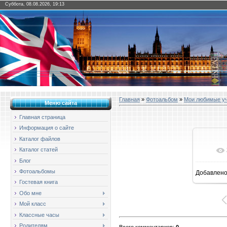
Суббота, 08.08.2026, 19:13
Главная
»
Фотоальбом
»
Мои любимые у
Меню сайта
Главная страница
Информация о сайте
Каталог файлов
Каталог статей
Блог
Фотоальбомы
Добавлен
16
Гостевая книга
Обо мне
Мой класс
Классные часы
Родителям
Всего комментариев
:
0