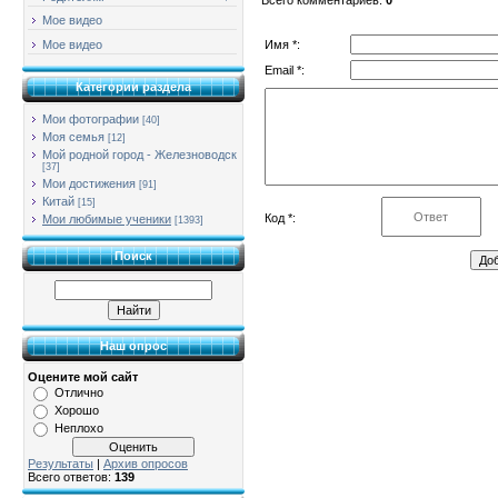
Мое видео
Имя *:
Мое видео
Email *:
Категории раздела
Мои фотографии
[40]
Моя семья
[12]
Мой родной город - Железноводск
[37]
Мои достижения
[91]
Китай
[15]
Код *:
Мои любимые ученики
[1393]
Поиск
Наш опрос
Оцените мой сайт
Отлично
Хорошо
Неплохо
Результаты
|
Архив опросов
Всего ответов:
139