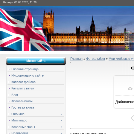
Четверг, 06.08.2026, 11:28
Главная
»
Фотоальбом
»
Мои любимые у
Меню сайта
Ф
Главная страница
Информация о сайте
Каталог файлов
Каталог статей
Блог
Фотоальбомы
Добавлен
1
Гостевая книга
Обо мне
Мой класс
Классные часы
Родителям
Всего комментариев
:
0