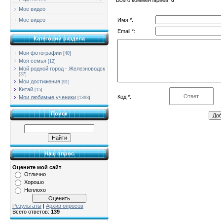
Мое видео
Имя *:
Мое видео
Email *:
Категории раздела
Мои фотографии
[40]
Моя семья
[12]
Мой родной город - Железноводск
[37]
Мои достижения
[91]
Китай
[15]
Код *:
Мои любимые ученики
[1393]
Поиск
Наш опрос
Оцените мой сайт
Отлично
Хорошо
Неплохо
Результаты
|
Архив опросов
Всего ответов:
139