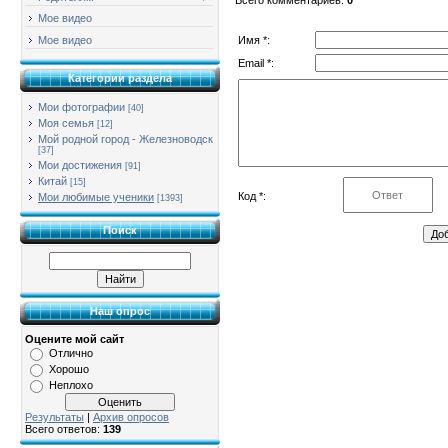
Мое видео
Имя *:
Мое видео
Email *:
Категории раздела
Мои фотографии
[40]
Моя семья
[12]
Мой родной город - Железноводск
[37]
Мои достижения
[91]
Китай
[15]
Код *:
Мои любимые ученики
[1393]
Поиск
Наш опрос
Оцените мой сайт
Отлично
Хорошо
Неплохо
Результаты
|
Архив опросов
Всего ответов:
139