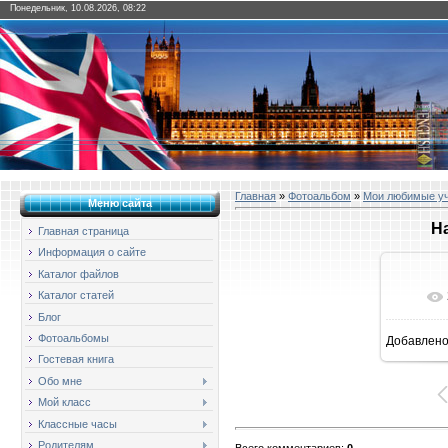
Понедельник, 10.08.2026, 08:22
Главная
»
Фотоальбом
»
Мои любимые у
Меню сайта
Ha
Главная страница
Информация о сайте
Каталог файлов
Каталог статей
Блог
Фотоальбомы
Добавлен
16
Гостевая книга
Обо мне
Мой класс
Классные часы
Родителям
Всего комментариев
:
0