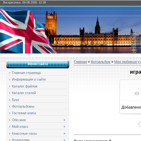
Воскресенье, 09.08.2026, 12:28
Главная
»
Фотоальбом
»
Мои любимые у
Меню сайта
игр
Главная страница
Информация о сайте
Каталог файлов
Каталог статей
Блог
Фотоальбомы
Добавлен
1
Гостевая книга
Обо мне
Мой класс
Классные часы
Родителям
Всего комментариев
:
0