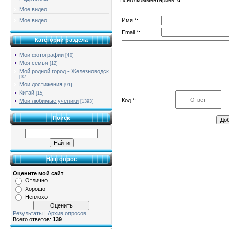
Мое видео
Имя *:
Мое видео
Email *:
Категории раздела
Мои фотографии
[40]
Моя семья
[12]
Мой родной город - Железноводск
[37]
Мои достижения
[91]
Китай
[15]
Код *:
Мои любимые ученики
[1393]
Поиск
Наш опрос
Оцените мой сайт
Отлично
Хорошо
Неплохо
Результаты
|
Архив опросов
Всего ответов:
139