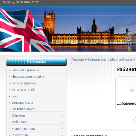
Суббота, 08.08.2026, 02:37
Главная
»
Фотоальбом
»
Мои любимые у
Меню сайта
кабинет
Главная страница
Информация о сайте
Каталог файлов
Каталог статей
Блог
Фотоальбомы
Добавлен
16
Гостевая книга
Обо мне
Мой класс
Классные часы
Родителям
Всего комментариев
:
0