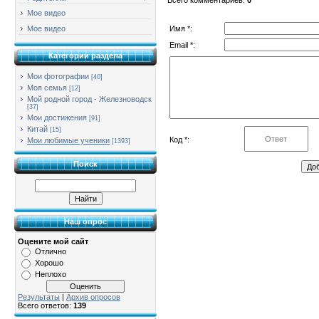
Мое видео
Имя *:
Мое видео
Email *:
Категории раздела
Мои фотографии
[40]
Моя семья
[12]
Мой родной город - Железноводск
[37]
Мои достижения
[91]
Китай
[15]
Код *:
Мои любимые ученики
[1393]
Поиск
Наш опрос
Оцените мой сайт
Отлично
Хорошо
Неплохо
Результаты
|
Архив опросов
Всего ответов:
139