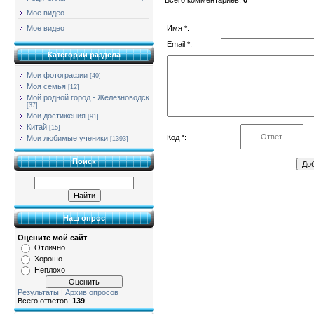
Мое видео
Имя *:
Мое видео
Email *:
Категории раздела
Мои фотографии
[40]
Моя семья
[12]
Мой родной город - Железноводск
[37]
Мои достижения
[91]
Китай
[15]
Код *:
Мои любимые ученики
[1393]
Поиск
Наш опрос
Оцените мой сайт
Отлично
Хорошо
Неплохо
Результаты
|
Архив опросов
Всего ответов:
139