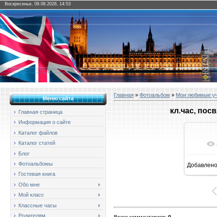
Воскресенье, 09.08.2026, 14:53
Главная
»
Фотоальбом
»
Мои любимые у
Меню сайта
кл.час, по
Главная страница
Информация о сайте
Каталог файлов
Каталог статей
Блог
Фотоальбомы
Добавлен
1
Гостевая книга
Обо мне
Мой класс
Классные часы
Родителям
Всего комментариев
:
0