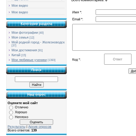
Мое видео
Имя *:
Мое видео
Email *:
Категории раздела
Мои фотографии
[40]
Моя семья
[12]
Мой родной город - Железноводск
[37]
Мои достижения
[91]
Китай
[15]
Код *:
Мои любимые ученики
[1393]
Поиск
Наш опрос
Оцените мой сайт
Отлично
Хорошо
Неплохо
Результаты
|
Архив опросов
Всего ответов:
139