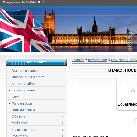
Понедельник, 10.08.2026, 11:13
Главная
»
Фотоальбом
»
Мои любимые у
Меню сайта
кл.час, по
Главная страница
Информация о сайте
Каталог файлов
Каталог статей
Блог
Фотоальбомы
Добавлен
1
Гостевая книга
Обо мне
Мой класс
Классные часы
Родителям
Всего комментариев
:
0