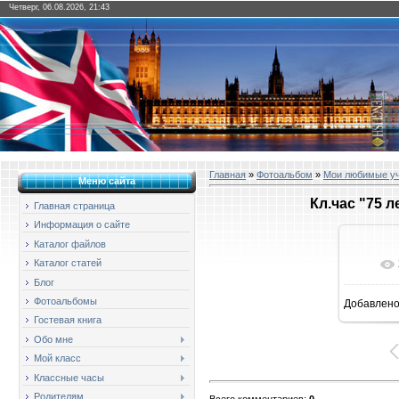
Четверг, 06.08.2026, 21:43
Главная
»
Фотоальбом
»
Мои любимые у
Меню сайта
Кл.час "75 
Главная страница
Информация о сайте
Каталог файлов
Каталог статей
Блог
Фотоальбомы
Добавлен
1
Гостевая книга
Обо мне
Мой класс
Классные часы
Родителям
Всего комментариев
:
0