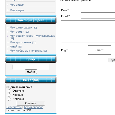
Мое видео
Имя *:
Мое видео
Email *:
Категории раздела
Мои фотографии
[40]
Моя семья
[12]
Мой родной город - Железноводск
[37]
Мои достижения
[91]
Китай
[15]
Код *:
Мои любимые ученики
[1393]
Поиск
Наш опрос
Оцените мой сайт
Отлично
Хорошо
Неплохо
Результаты
|
Архив опросов
Всего ответов:
139