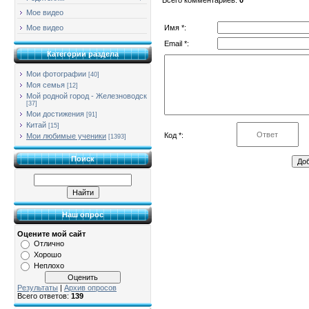
Мое видео
Имя *:
Мое видео
Email *:
Категории раздела
Мои фотографии
[40]
Моя семья
[12]
Мой родной город - Железноводск
[37]
Мои достижения
[91]
Китай
[15]
Код *:
Мои любимые ученики
[1393]
Поиск
Наш опрос
Оцените мой сайт
Отлично
Хорошо
Неплохо
Результаты
|
Архив опросов
Всего ответов:
139