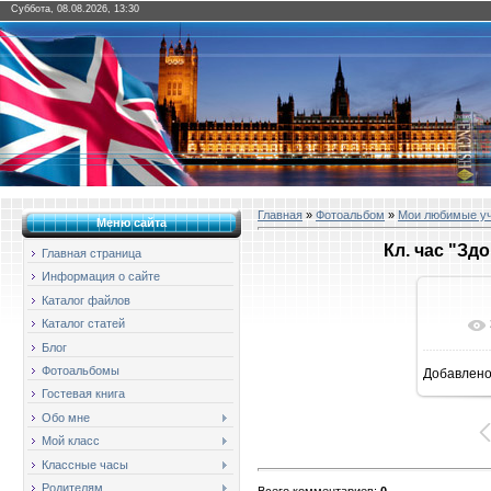
Суббота, 08.08.2026, 13:30
Главная
»
Фотоальбом
»
Мои любимые у
Меню сайта
Кл. час "Зд
Главная страница
Информация о сайте
Каталог файлов
Каталог статей
Блог
Фотоальбомы
Добавлен
1
Гостевая книга
Обо мне
Мой класс
Классные часы
Родителям
Всего комментариев
:
0