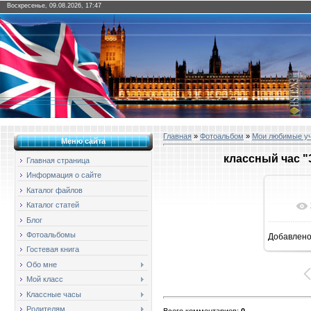
Воскресенье, 09.08.2026, 17:47
Главная
»
Фотоальбом
»
Мои любимые у
Меню сайта
классный час "
Главная страница
Информация о сайте
Каталог файлов
Каталог статей
Блог
Фотоальбомы
Добавлен
16
Гостевая книга
Обо мне
Мой класс
Классные часы
Родителям
Всего комментариев
:
0