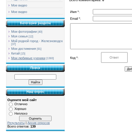
Мое видео
Имя *:
Мое видео
Email *:
Категории раздела
Мои фотографии
[40]
Моя семья
[12]
Мой родной город - Железноводск
[37]
Мои достижения
[91]
Китай
[15]
Код *:
Мои любимые ученики
[1393]
Поиск
Наш опрос
Оцените мой сайт
Отлично
Хорошо
Неплохо
Результаты
|
Архив опросов
Всего ответов:
139