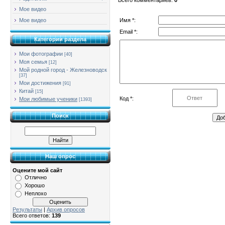
Мое видео
Имя *:
Мое видео
Email *:
Категории раздела
Мои фотографии
[40]
Моя семья
[12]
Мой родной город - Железноводск
[37]
Мои достижения
[91]
Китай
[15]
Код *:
Мои любимые ученики
[1393]
Поиск
Наш опрос
Оцените мой сайт
Отлично
Хорошо
Неплохо
Результаты
|
Архив опросов
Всего ответов:
139