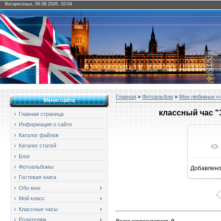
Воскресенье, 09.08.2026, 10:04
Главная
»
Фотоальбом
»
Мои любимые у
Меню сайта
классный час "
Главная страница
Информация о сайте
Каталог файлов
Каталог статей
Блог
Фотоальбомы
Добавлен
1
Гостевая книга
Обо мне
Мой класс
Классные часы
Родителям
Всего комментариев
:
0