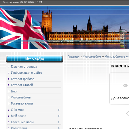
Воскресенье, 09.08.2026, 15:24
Главная
»
Фотоальбом
»
Мои любимые у
Меню сайта
классны
Главная страница
Информация о сайте
Каталог файлов
Каталог статей
Блог
Фотоальбомы
Добавлен
16
Гостевая книга
Обо мне
Мой класс
Классные часы
Родителям
Всего комментариев
:
0