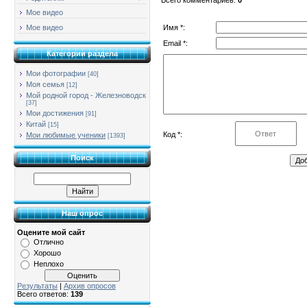
Мое видео
Имя *:
Мое видео
Email *:
Категории раздела
Мои фотографии
[40]
Моя семья
[12]
Мой родной город - Железноводск
[37]
Мои достижения
[91]
Китай
[15]
Код *:
Мои любимые ученики
[1393]
Поиск
Наш опрос
Оцените мой сайт
Отлично
Хорошо
Неплохо
Результаты
|
Архив опросов
Всего ответов:
139