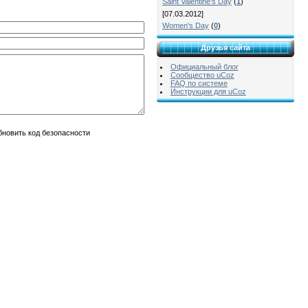
Saint Valentine's Day
(
1
)
[07.03.2012]
Women's Day
(
0
)
Друзья сайта
Официальный блог
Сообщество uCoz
FAQ по системе
Инструкции для uCoz