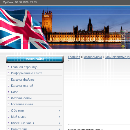
Суббота, 08.08.2026, 22:05
Главная
»
Фотоальбом
»
Мои любимые у
Меню сайта
Главная страница
Информация о сайте
Каталог файлов
Каталог статей
Блог
Фотоальбомы
Гостевая книга
Обо мне
Мой класс
Классные часы
Родителям
Всего комментариев
:
0