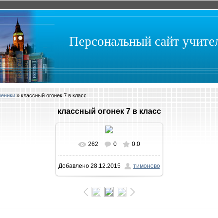
Персональный сайт учит
ченики
» классный огонек 7 в класс
классный огонек 7 в класс
262
0
0.0
В реальном размере
Добавлено
28.12.2015
тимоново
1600x1059
/ 219.6Kb