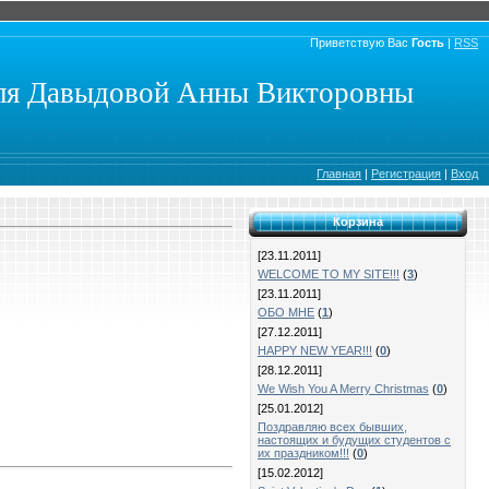
Приветствую Вас
Гость
|
RSS
еля Давыдовой Анны Викторовны
Главная
|
Регистрация
|
Вход
Корзина
[23.11.2011]
WELCOME TO MY SITE!!!
(
3
)
[23.11.2011]
ОБО МНЕ
(
1
)
[27.12.2011]
HAPPY NEW YEAR!!!
(
0
)
[28.12.2011]
We Wish You A Merry Christmas
(
0
)
[25.01.2012]
Поздравляю всех бывших,
настоящих и будущих студентов с
их праздником!!!
(
0
)
[15.02.2012]