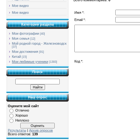
Мое видео
Имя *:
Мое видео
Email *:
Категории раздела
Мои фотографии
[40]
Моя семья
[12]
Мой родной город - Железноводск
[37]
Мои достижения
[91]
Китай
[15]
Код *:
Мои любимые ученики
[1393]
Поиск
Наш опрос
Оцените мой сайт
Отлично
Хорошо
Неплохо
Результаты
|
Архив опросов
Всего ответов:
139