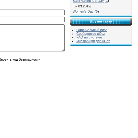
Saint Valentine's Day
(
1
)
[07.03.2012]
Women's Day
(
0
)
Друзья сайта
Официальный блог
Сообщество uCoz
FAQ по системе
Инструкции для uCoz