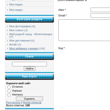
Мое видео
Имя *:
Мое видео
Email *:
Категории раздела
Мои фотографии
[40]
Моя семья
[12]
Мой родной город - Железноводск
[37]
Мои достижения
[91]
Китай
[15]
Код *:
Мои любимые ученики
[1393]
Поиск
Наш опрос
Оцените мой сайт
Отлично
Хорошо
Неплохо
Результаты
|
Архив опросов
Всего ответов:
139