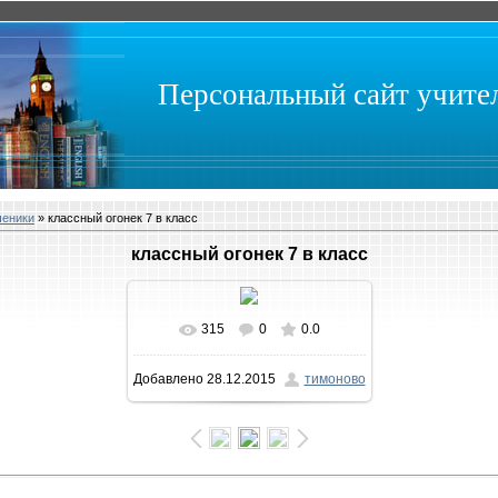
Персональный сайт учит
ченики
» классный огонек 7 в класс
классный огонек 7 в класс
315
0
0.0
В реальном размере
Добавлено
28.12.2015
тимоново
1600x1059
/ 203.1Kb