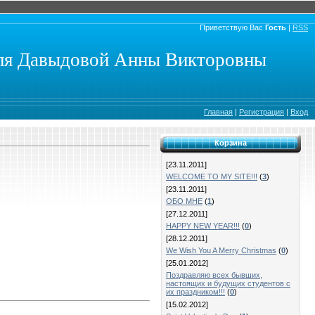
Приветствую Вас
Гость
|
RSS
еля Давыдовой Анны Викторовны
Главная
|
Регистрация
|
Вход
Корзина
[23.11.2011]
WELCOME TO MY SITE!!!
(
3
)
[23.11.2011]
ОБО МНЕ
(
1
)
[27.12.2011]
HAPPY NEW YEAR!!!
(
0
)
[28.12.2011]
We Wish You A Merry Christmas
(
0
)
[25.01.2012]
Поздравляю всех бывших,
настоящих и будущих студентов с
их праздником!!!
(
0
)
[15.02.2012]