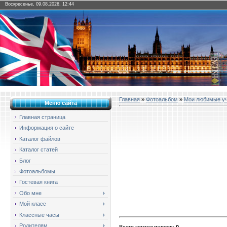
Воскресенье, 09.08.2026, 12:44
Главная
»
Фотоальбом
»
Мои любимые у
Меню сайта
Главная страница
Информация о сайте
Каталог файлов
Каталог статей
Блог
Фотоальбомы
Гостевая книга
Обо мне
Мой класс
Классные часы
Родителям
Всего комментариев
:
0