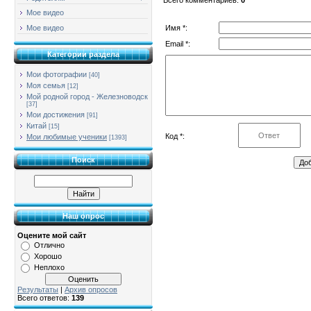
Мое видео
Имя *:
Мое видео
Email *:
Категории раздела
Мои фотографии
[40]
Моя семья
[12]
Мой родной город - Железноводск
[37]
Мои достижения
[91]
Китай
[15]
Код *:
Мои любимые ученики
[1393]
Поиск
Наш опрос
Оцените мой сайт
Отлично
Хорошо
Неплохо
Результаты
|
Архив опросов
Всего ответов:
139