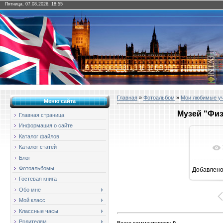
Пятница, 07.08.2026, 18:55
Главная
»
Фотоальбом
»
Мои любимые у
Меню сайта
Музей "Физ
Главная страница
Информация о сайте
Каталог файлов
Каталог статей
Блог
Фотоальбомы
Добавлен
16
Гостевая книга
Обо мне
Мой класс
Классные часы
Родителям
Всего комментариев
:
0