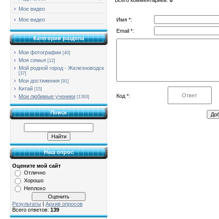
Мое видео
Имя *:
Мое видео
Email *:
Категории раздела
Мои фотографии
[40]
Моя семья
[12]
Мой родной город - Железноводск
[37]
Мои достижения
[91]
Китай
[15]
Код *:
Мои любимые ученики
[1393]
Поиск
Наш опрос
Оцените мой сайт
Отлично
Хорошо
Неплохо
Результаты
|
Архив опросов
Всего ответов:
139