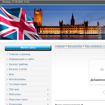
Пятница, 07.08.2026, 13:21
Главная
»
Фотоальбом
»
Мои любимые у
Меню сайта
Главная страница
Информация о сайте
Каталог файлов
Каталог статей
Блог
Фотоальбомы
Добавлен
1
Гостевая книга
Обо мне
Мой класс
Классные часы
Родителям
Всего комментариев
:
0