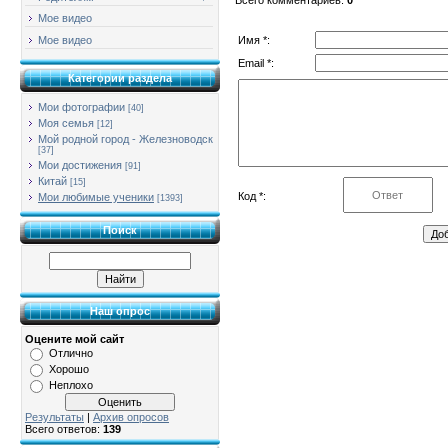
Мое видео
Имя *:
Мое видео
Email *:
Категории раздела
Мои фотографии
[40]
Моя семья
[12]
Мой родной город - Железноводск
[37]
Мои достижения
[91]
Китай
[15]
Код *:
Мои любимые ученики
[1393]
Поиск
Наш опрос
Оцените мой сайт
Отлично
Хорошо
Неплохо
Результаты
|
Архив опросов
Всего ответов:
139