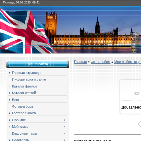
Пятница, 07.08.2026, 09:41
Главная
»
Фотоальбом
»
Мои любимые у
Меню сайта
Главная страница
Информация о сайте
Каталог файлов
Каталог статей
Блог
Фотоальбомы
Добавлен
1
Гостевая книга
Обо мне
Мой класс
Классные часы
Родителям
Всего комментариев
:
0