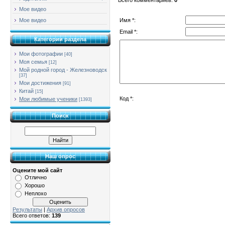
Мое видео
Имя *:
Мое видео
Email *:
Категории раздела
Мои фотографии
[40]
Моя семья
[12]
Мой родной город - Железноводск
[37]
Мои достижения
[91]
Китай
[15]
Код *:
Мои любимые ученики
[1393]
Поиск
Наш опрос
Оцените мой сайт
Отлично
Хорошо
Неплохо
Результаты
|
Архив опросов
Всего ответов:
139