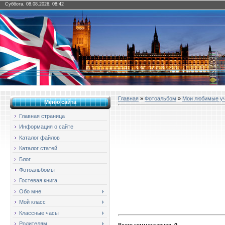
Суббота, 08.08.2026, 08:42
Главная
»
Фотоальбом
»
Мои любимые у
Меню сайта
Главная страница
Информация о сайте
Каталог файлов
Каталог статей
Блог
Фотоальбомы
Гостевая книга
Обо мне
Мой класс
Классные часы
Родителям
Всего комментариев
:
0