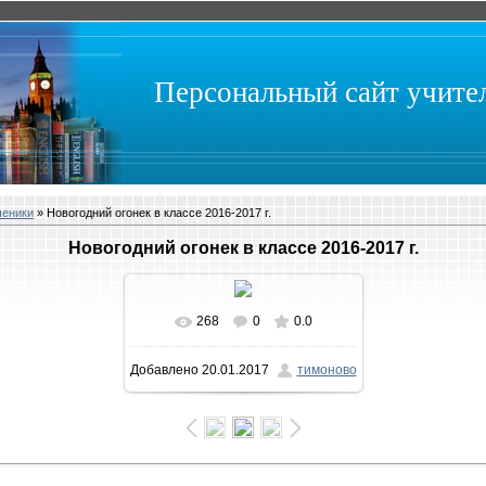
Персональный сайт учит
ченики
» Новогодний огонек в классе 2016-2017 г.
Новогодний огонек в классе 2016-2017 г.
268
0
0.0
В реальном размере
Добавлено
20.01.2017
тимоново
1600x900
/ 294.9Kb