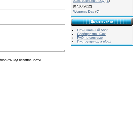
Saint Valentine's Day
(
1
)
[07.03.2012]
Women's Day
(
0
)
Друзья сайта
Официальный блог
Сообщество uCoz
FAQ по системе
Инструкции для uCoz