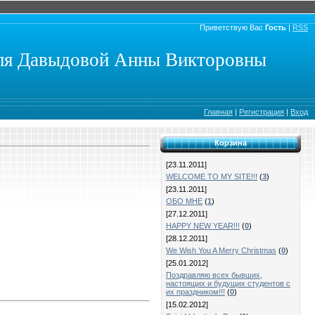
Приветствую Вас
Гость
|
RSS
еля Давыдовой Анны Викторовны
Главная
|
Регистрация
|
Вход
Корзина
[23.11.2011]
WELCOME TO MY SITE!!!
(
3
)
[23.11.2011]
ОБО МНЕ
(
1
)
[27.12.2011]
HAPPY NEW YEAR!!!
(
0
)
[28.12.2011]
We Wish You A Merry Christmas
(
0
)
[25.01.2012]
Поздравляю всех бывших,
настоящих и будущих студентов с
их праздником!!!
(
0
)
[15.02.2012]