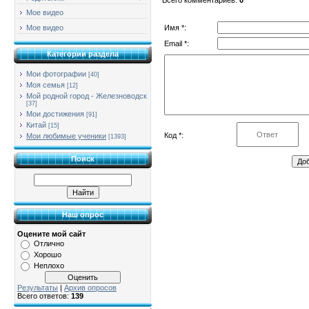
Мое видео
Имя *:
Мое видео
Email *:
Категории раздела
Мои фотографии
[40]
Моя семья
[12]
Мой родной город - Железноводск
[37]
Мои достижения
[91]
Китай
[15]
Код *:
Мои любимые ученики
[1393]
Поиск
Наш опрос
Оцените мой сайт
Отлично
Хорошо
Неплохо
Результаты
|
Архив опросов
Всего ответов:
139