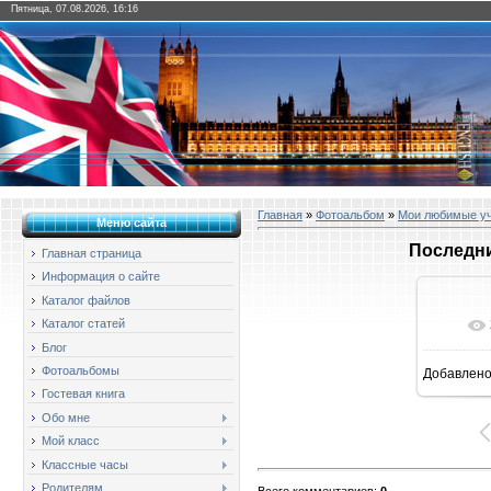
Пятница, 07.08.2026, 16:16
Главная
»
Фотоальбом
»
Мои любимые у
Меню сайта
Последни
Главная страница
Информация о сайте
Каталог файлов
Каталог статей
Блог
Фотоальбомы
Добавлен
1
Гостевая книга
Обо мне
Мой класс
Классные часы
Родителям
Всего комментариев
:
0