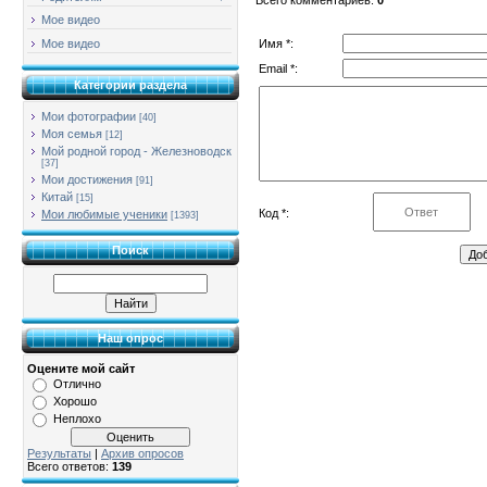
Мое видео
Имя *:
Мое видео
Email *:
Категории раздела
Мои фотографии
[40]
Моя семья
[12]
Мой родной город - Железноводск
[37]
Мои достижения
[91]
Китай
[15]
Код *:
Мои любимые ученики
[1393]
Поиск
Наш опрос
Оцените мой сайт
Отлично
Хорошо
Неплохо
Результаты
|
Архив опросов
Всего ответов:
139