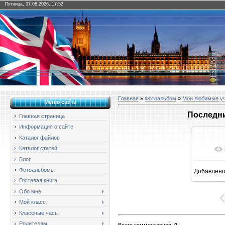
Пятница, 07.08.2026, 17:52
Главная
»
Фотоальбом
»
Мои любимые у
Меню сайта
Последни
Главная страница
Информация о сайте
Каталог файлов
Каталог статей
Блог
Фотоальбомы
Добавлен
1
Гостевая книга
Обо мне
Мой класс
Классные часы
Родителям
Всего комментариев
:
0