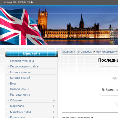
Пятница, 07.08.2026, 16:47
Главная
»
Фотоальбом
»
Мои любимые у
Меню сайта
Последни
Главная страница
Информация о сайте
Каталог файлов
Каталог статей
Блог
Фотоальбомы
Добавлен
1
Гостевая книга
Обо мне
Мой класс
Классные часы
Родителям
Всего комментариев
:
0