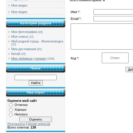
Мое видео
Имя *:
Мое видео
Email *:
Категории раздела
Мои фотографии
[40]
Моя семья
[12]
Мой родной город - Железноводск
[37]
Мои достижения
[91]
Китай
[15]
Код *:
Мои любимые ученики
[1393]
Поиск
Наш опрос
Оцените мой сайт
Отлично
Хорошо
Неплохо
Результаты
|
Архив опросов
Всего ответов:
139