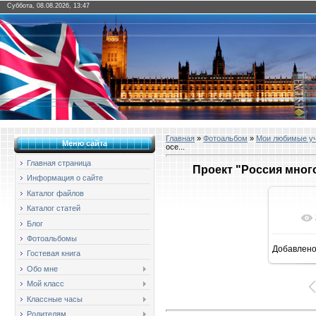
Суббота, 08.08.2026, 13:47
Главная
»
Фотоальбом
»
Мои любимые у
Меню сайта
осе...
Главная страница
Проект "Россия много
Информация о сайте
Каталог файлов
Каталог статей
Блог
Фотоальбомы
Добавлен
1
Гостевая книга
Обо мне
Мой класс
Классные часы
Родителям