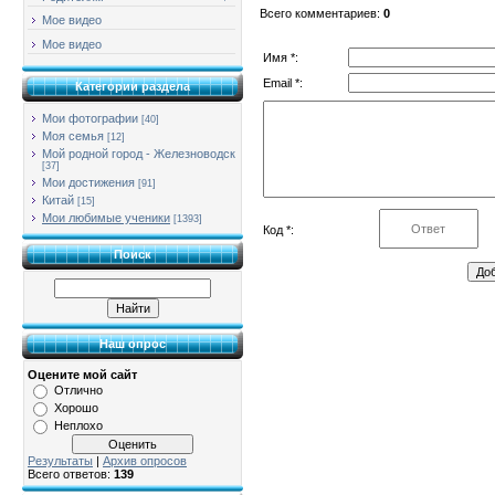
Всего комментариев
:
0
Мое видео
Мое видео
Имя *:
Email *:
Категории раздела
Мои фотографии
[40]
Моя семья
[12]
Мой родной город - Железноводск
[37]
Мои достижения
[91]
Китай
[15]
Мои любимые ученики
[1393]
Код *:
Поиск
Наш опрос
Оцените мой сайт
Отлично
Хорошо
Неплохо
Результаты
|
Архив опросов
Всего ответов:
139