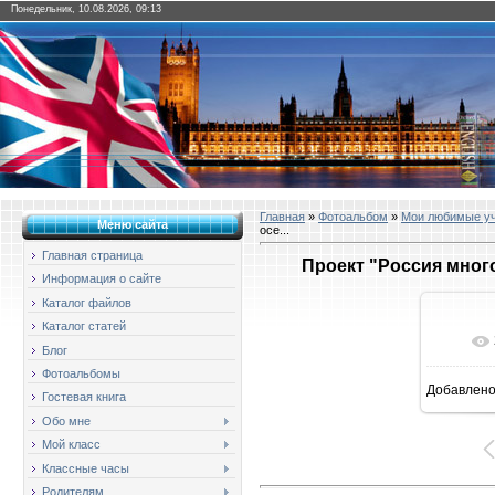
Понедельник, 10.08.2026, 09:13
Главная
»
Фотоальбом
»
Мои любимые у
Меню сайта
осе...
Главная страница
Проект "Россия много
Информация о сайте
Каталог файлов
Каталог статей
Блог
Фотоальбомы
Добавлен
1
Гостевая книга
Обо мне
Мой класс
Классные часы
Родителям