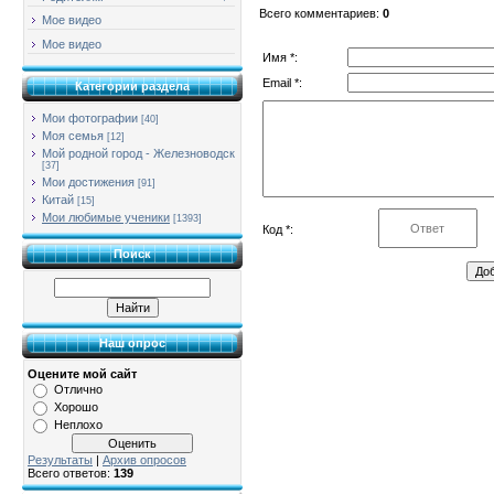
Всего комментариев
:
0
Мое видео
Мое видео
Имя *:
Email *:
Категории раздела
Мои фотографии
[40]
Моя семья
[12]
Мой родной город - Железноводск
[37]
Мои достижения
[91]
Китай
[15]
Мои любимые ученики
[1393]
Код *:
Поиск
Наш опрос
Оцените мой сайт
Отлично
Хорошо
Неплохо
Результаты
|
Архив опросов
Всего ответов:
139