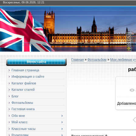
Воскресенье, 09.08.2026, 12:21
Главная
»
Фотоальбом
»
Мои любимые у
Меню сайта
раб
Главная страница
Информация о сайте
Каталог файлов
Каталог статей
Блог
Фотоальбомы
Добавлен
1
Гостевая книга
Обо мне
Мой класс
Классные часы
Родителям
Всего комментариев
:
0