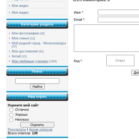
Мое видео
Имя *:
Мое видео
Email *:
Категории раздела
Мои фотографии
[40]
Моя семья
[12]
Мой родной город - Железноводск
[37]
Мои достижения
[91]
Китай
[15]
Код *:
Мои любимые ученики
[1393]
Поиск
Наш опрос
Оцените мой сайт
Отлично
Хорошо
Неплохо
Результаты
|
Архив опросов
Всего ответов:
139