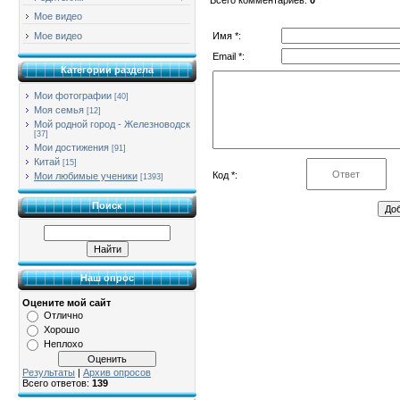
Мое видео
Имя *:
Мое видео
Email *:
Категории раздела
Мои фотографии
[40]
Моя семья
[12]
Мой родной город - Железноводск
[37]
Мои достижения
[91]
Китай
[15]
Код *:
Мои любимые ученики
[1393]
Поиск
Наш опрос
Оцените мой сайт
Отлично
Хорошо
Неплохо
Результаты
|
Архив опросов
Всего ответов:
139