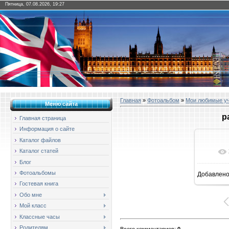
Пятница, 07.08.2026, 19:27
Главная
»
Фотоальбом
»
Мои любимые у
Меню сайта
р
Главная страница
Информация о сайте
Каталог файлов
Каталог статей
Блог
Фотоальбомы
Добавлен
1
Гостевая книга
Обо мне
Мой класс
Классные часы
Родителям
Всего комментариев
:
0