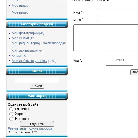
Мое видео
Имя *:
Мое видео
Email *:
Категории раздела
Мои фотографии
[40]
Моя семья
[12]
Мой родной город - Железноводск
[37]
Мои достижения
[91]
Китай
[15]
Код *:
Мои любимые ученики
[1393]
Поиск
Наш опрос
Оцените мой сайт
Отлично
Хорошо
Неплохо
Результаты
|
Архив опросов
Всего ответов:
139