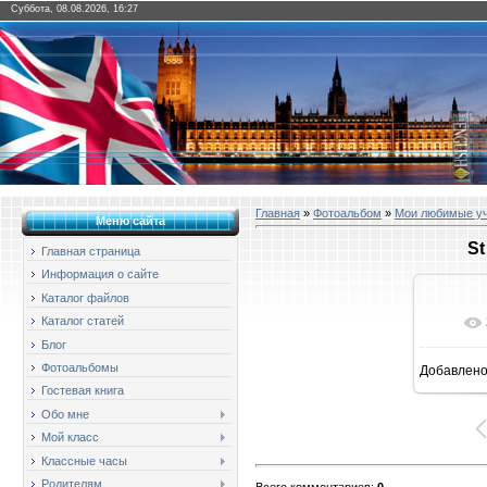
Суббота, 08.08.2026, 16:27
Главная
»
Фотоальбом
»
Мои любимые у
Меню сайта
St
Главная страница
Информация о сайте
Каталог файлов
Каталог статей
Блог
Фотоальбомы
Добавлен
16
Гостевая книга
Обо мне
Мой класс
Классные часы
Родителям
Всего комментариев
:
0