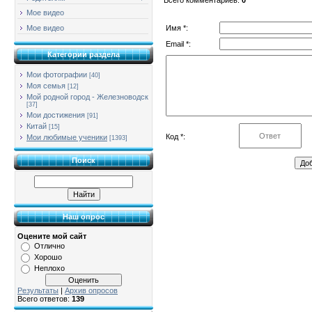
Мое видео
Имя *:
Мое видео
Email *:
Категории раздела
Мои фотографии
[40]
Моя семья
[12]
Мой родной город - Железноводск
[37]
Мои достижения
[91]
Китай
[15]
Код *:
Мои любимые ученики
[1393]
Поиск
Наш опрос
Оцените мой сайт
Отлично
Хорошо
Неплохо
Результаты
|
Архив опросов
Всего ответов:
139