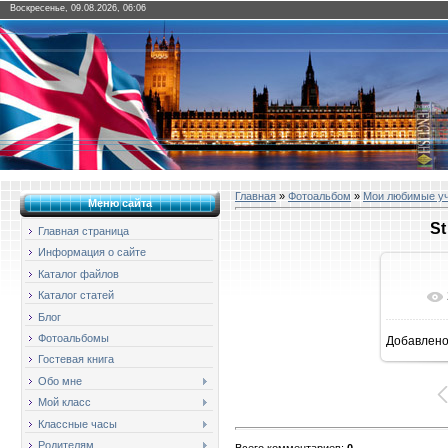
Воскресенье, 09.08.2026, 06:06
Главная
»
Фотоальбом
»
Мои любимые у
Меню сайта
St
Главная страница
Информация о сайте
Каталог файлов
Каталог статей
Блог
Фотоальбомы
Добавлен
16
Гостевая книга
Обо мне
Мой класс
Классные часы
Родителям
Всего комментариев
:
0