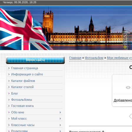
Четверг, 06.08.2026, 18:26
Главная
»
Фотоальбом
»
Мои любимые у
Меню сайта
Главная страница
Информация о сайте
Каталог файлов
Каталог статей
Блог
Фотоальбомы
Добавлен
16
Гостевая книга
Обо мне
Мой класс
Классные часы
Родителям
Всего комментариев
:
0