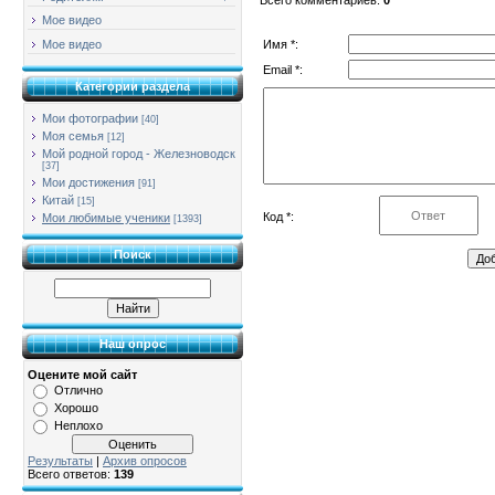
Мое видео
Имя *:
Мое видео
Email *:
Категории раздела
Мои фотографии
[40]
Моя семья
[12]
Мой родной город - Железноводск
[37]
Мои достижения
[91]
Китай
[15]
Код *:
Мои любимые ученики
[1393]
Поиск
Наш опрос
Оцените мой сайт
Отлично
Хорошо
Неплохо
Результаты
|
Архив опросов
Всего ответов:
139