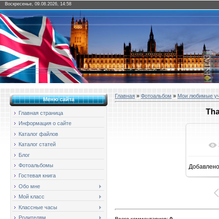
Воскресенье, 09.08.2026, 14:58
Главная
»
Фотоальбом
»
Мои любимые у
Меню сайта
Tha
Главная страница
Информация о сайте
Каталог файлов
Каталог статей
Блог
Фотоальбомы
Добавлен
1
Гостевая книга
Обо мне
Мой класс
Классные часы
Родителям
Всего комментариев
:
0