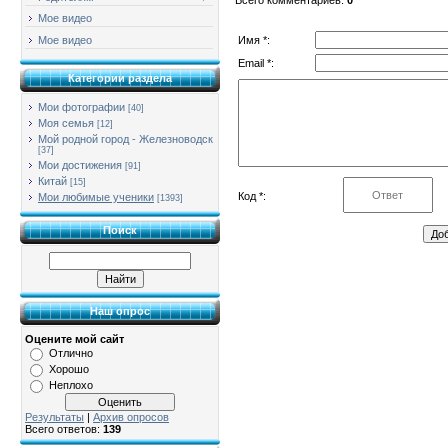
Мое видео
Имя *:
Мое видео
Email *:
Категории раздела
Мои фотографии
[40]
Моя семья
[12]
Мой родной город - Железноводск
[37]
Мои достижения
[91]
Китай
[15]
Код *:
Мои любимые ученики
[1393]
Поиск
Наш опрос
Оцените мой сайт
Отлично
Хорошо
Неплохо
Результаты
|
Архив опросов
Всего ответов:
139