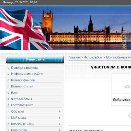
Пятница, 07.08.2026, 02:14
Главная
»
Фотоальбом
»
Мои любимые у
Меню сайта
участвуем в кон
Главная страница
Информация о сайте
Каталог файлов
Каталог статей
Блог
Фотоальбомы
Добавлен
1
Гостевая книга
Обо мне
Мой класс
Классные часы
Родителям
Всего комментариев
:
0