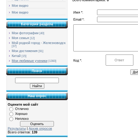
Мое видео
Имя *:
Мое видео
Email *:
Категории раздела
Мои фотографии
[40]
Моя семья
[12]
Мой родной город - Железноводск
[37]
Мои достижения
[91]
Китай
[15]
Код *:
Мои любимые ученики
[1393]
Поиск
Наш опрос
Оцените мой сайт
Отлично
Хорошо
Неплохо
Результаты
|
Архив опросов
Всего ответов:
139