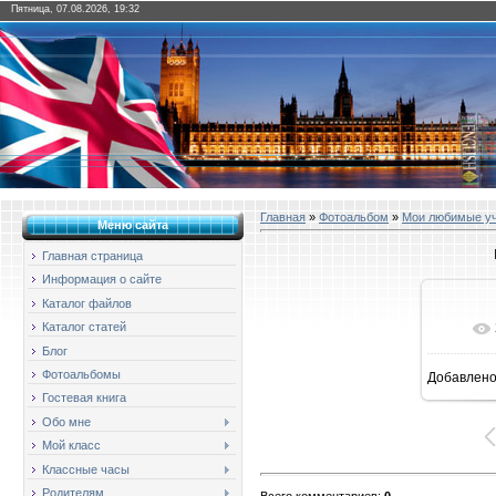
Пятница, 07.08.2026, 19:32
Главная
»
Фотоальбом
»
Мои любимые у
Меню сайта
Главная страница
Информация о сайте
Каталог файлов
Каталог статей
Блог
Фотоальбомы
Добавлен
16
Гостевая книга
Обо мне
Мой класс
Классные часы
Родителям
Всего комментариев
:
0