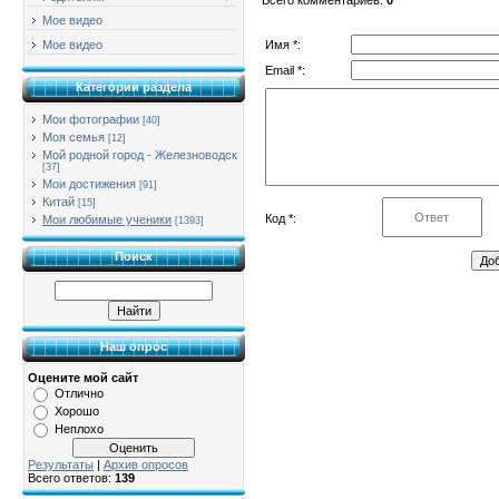
Мое видео
Имя *:
Мое видео
Email *:
Категории раздела
Мои фотографии
[40]
Моя семья
[12]
Мой родной город - Железноводск
[37]
Мои достижения
[91]
Китай
[15]
Код *:
Мои любимые ученики
[1393]
Поиск
Наш опрос
Оцените мой сайт
Отлично
Хорошо
Неплохо
Результаты
|
Архив опросов
Всего ответов:
139