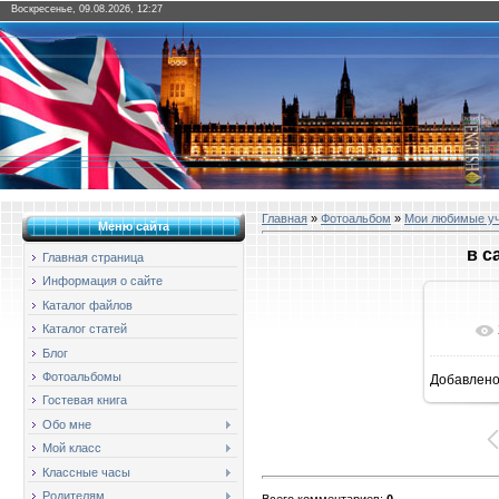
Воскресенье, 09.08.2026, 12:27
Главная
»
Фотоальбом
»
Мои любимые у
Меню сайта
в с
Главная страница
Информация о сайте
Каталог файлов
Каталог статей
Блог
Фотоальбомы
Добавлен
16
Гостевая книга
Обо мне
Мой класс
Классные часы
Родителям
Всего комментариев
:
0