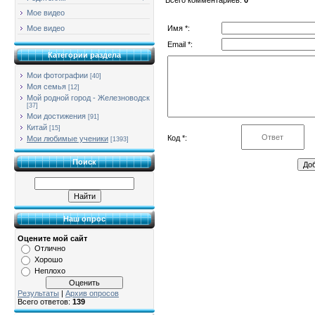
Мое видео
Имя *:
Мое видео
Email *:
Категории раздела
Мои фотографии
[40]
Моя семья
[12]
Мой родной город - Железноводск
[37]
Мои достижения
[91]
Китай
[15]
Код *:
Мои любимые ученики
[1393]
Поиск
Наш опрос
Оцените мой сайт
Отлично
Хорошо
Неплохо
Результаты
|
Архив опросов
Всего ответов:
139