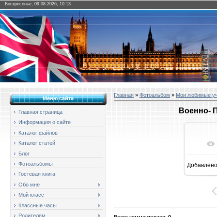
Воскресенье, 09.08.2026, 10:13
Главная
»
Фотоальбом
»
Мои любимые у
Меню сайта
Военно- 
Главная страница
Информация о сайте
Каталог файлов
Каталог статей
Блог
Фотоальбомы
Добавлен
1
Гостевая книга
Обо мне
Мой класс
Классные часы
Родителям
Всего комментариев
:
0