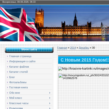
Воскресенье, 09.08.2026, 06:33
Главная
»
2014
»
Декабрь
»
30
Меню сайта
Главная страница
С Новым 2015 Годом!!
Информация о сайте
Каталог файлов
Каталог статей
Блог
Фотоальбомы
Гостевая книга
Обо мне
Мой класс
Классные часы
Родителям