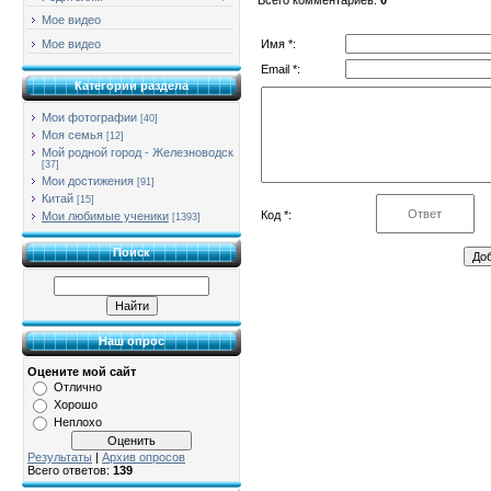
Мое видео
Имя *:
Мое видео
Email *:
Категории раздела
Мои фотографии
[40]
Моя семья
[12]
Мой родной город - Железноводск
[37]
Мои достижения
[91]
Китай
[15]
Код *:
Мои любимые ученики
[1393]
Поиск
Наш опрос
Оцените мой сайт
Отлично
Хорошо
Неплохо
Результаты
|
Архив опросов
Всего ответов:
139