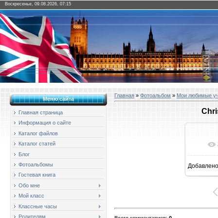
Воскресенье, 09.08.2026, 07:15
Главная
»
Фотоальбом
»
Мои любимые у
Меню сайта
Chri
Главная страница
Информация о сайте
Каталог файлов
Каталог статей
Блог
Фотоальбомы
Добавлен
1
Гостевая книга
Обо мне
Мой класс
Классные часы
Родителям
Всего комментариев
:
0