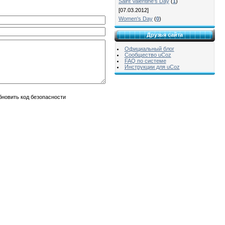
Saint Valentine's Day
(
1
)
[07.03.2012]
Women's Day
(
0
)
Друзья сайта
Официальный блог
Сообщество uCoz
FAQ по системе
Инструкции для uCoz