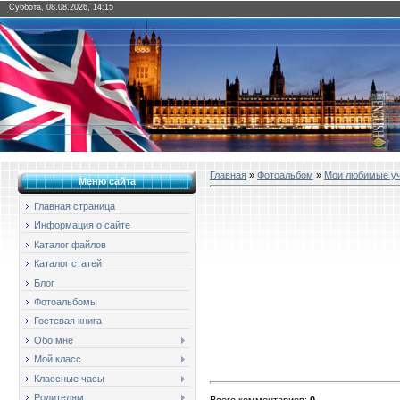
Суббота, 08.08.2026, 14:15
Главная
»
Фотоальбом
»
Мои любимые у
Меню сайта
Главная страница
Информация о сайте
Каталог файлов
Каталог статей
Блог
Фотоальбомы
Гостевая книга
Обо мне
Мой класс
Классные часы
Родителям
Всего комментариев
:
0