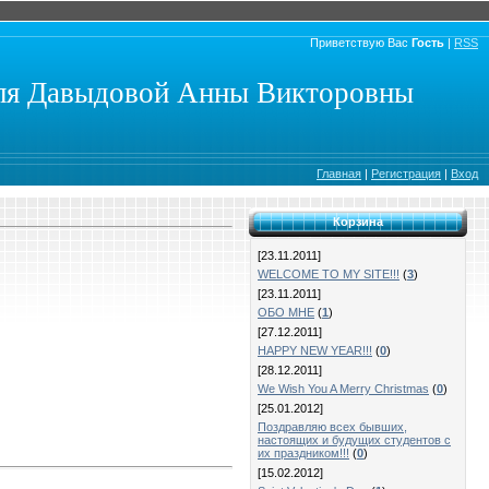
Приветствую Вас
Гость
|
RSS
еля Давыдовой Анны Викторовны
Главная
|
Регистрация
|
Вход
Корзина
[23.11.2011]
WELCOME TO MY SITE!!!
(
3
)
[23.11.2011]
ОБО МНЕ
(
1
)
[27.12.2011]
HAPPY NEW YEAR!!!
(
0
)
[28.12.2011]
We Wish You A Merry Christmas
(
0
)
[25.01.2012]
Поздравляю всех бывших,
настоящих и будущих студентов с
их праздником!!!
(
0
)
[15.02.2012]