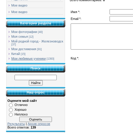
Мое видео
Имя *:
Мое видео
Email *:
Категории раздела
Мои фотографии
[40]
Моя семья
[12]
Мой родной город - Железноводск
[37]
Мои достижения
[91]
Китай
[15]
Код *:
Мои любимые ученики
[1393]
Поиск
Наш опрос
Оцените мой сайт
Отлично
Хорошо
Неплохо
Результаты
|
Архив опросов
Всего ответов:
139