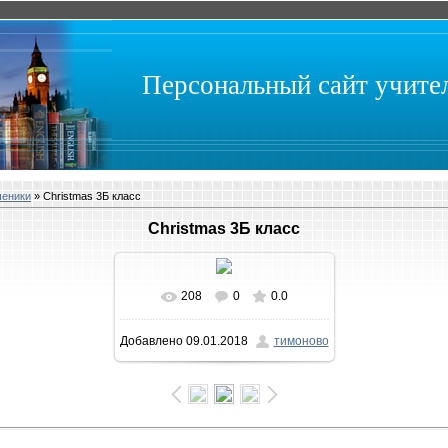
Персональный сайт учит
ченики
» Christmas 3Б класс
Christmas 3Б класс
208
0
0.0
В реальном размере
Добавлено
09.01.2018
тимоново
1032x581
/ 122.0Kb