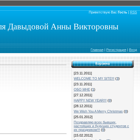
Приветствую Вас
Гость
|
RSS
еля Давыдовой Анны Викторовны
Главная
|
Регистрация
|
Вход
Корзина
[23.11.2011]
WELCOME TO MY SITE!!!
(
3
)
[23.11.2011]
ОБО МНЕ
(
1
)
[27.12.2011]
HAPPY NEW YEAR!!!
(
0
)
[28.12.2011]
We Wish You A Merry Christmas
(
0
)
[25.01.2012]
Поздравляю всех бывших,
настоящих и будущих студентов с
их праздником!!!
(
0
)
[15.02.2012]