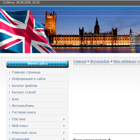
Суббота, 08.08.2026, 02:32
Главная
»
Фотоальбом
»
Мои любимые у
Меню сайта
Главная страница
Информация о сайте
Каталог файлов
Каталог статей
Блог
Фотоальбомы
Гостевая книга
Обо мне
Мой класс
Классные часы
Родителям
Всего комментариев
:
0