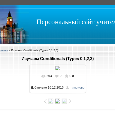
Персональный сайт учит
ченики
» Изучаем Conditionals (Types 0,1,2,3)
Изучаем Conditionals (Types 0,1,2,3)
253
0
0.0
В реальном размере
Добавлено
16.12.2016
тимоново
1600x900
/ 376.1Kb