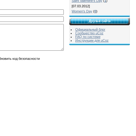
Saint Valentine's Day
(
1
)
[07.03.2012]
Women's Day
(
0
)
Друзья сайта
Официальный блог
Сообщество uCoz
FAQ по системе
Инструкции для uCoz