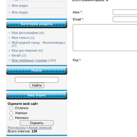
Мое видео
Имя *:
Мое видео
Email *:
Категории раздела
Мои фотографии
[40]
Моя семья
[12]
Мой родной город - Железноводск
[37]
Мои достижения
[91]
Китай
[15]
Код *:
Мои любимые ученики
[1393]
Поиск
Наш опрос
Оцените мой сайт
Отлично
Хорошо
Неплохо
Результаты
|
Архив опросов
Всего ответов:
139