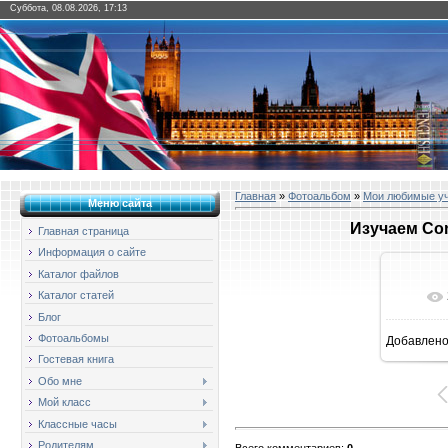
Суббота, 08.08.2026, 17:13
Главная
»
Фотоальбом
»
Мои любимые у
Меню сайта
Изучаем Cond
Главная страница
Информация о сайте
Каталог файлов
Каталог статей
Блог
Фотоальбомы
Добавлен
1
Гостевая книга
Обо мне
Мой класс
Классные часы
Родителям
Всего комментариев
:
0