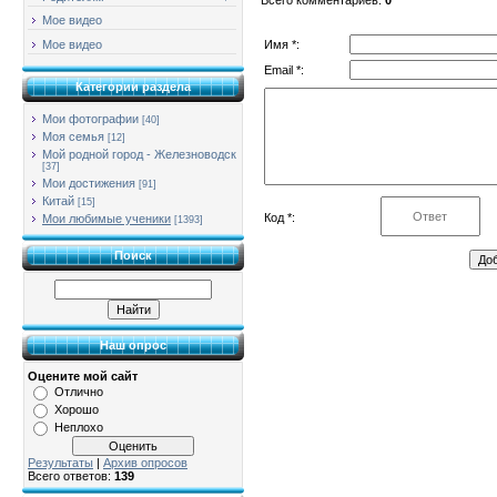
Мое видео
Имя *:
Мое видео
Email *:
Категории раздела
Мои фотографии
[40]
Моя семья
[12]
Мой родной город - Железноводск
[37]
Мои достижения
[91]
Китай
[15]
Код *:
Мои любимые ученики
[1393]
Поиск
Наш опрос
Оцените мой сайт
Отлично
Хорошо
Неплохо
Результаты
|
Архив опросов
Всего ответов:
139