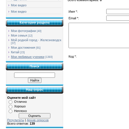
Мое видео
Имя *:
Мое видео
Email *:
Категории раздела
Мои фотографии
[40]
Моя семья
[12]
Мой родной город - Железноводск
[37]
Мои достижения
[91]
Китай
[15]
Код *:
Мои любимые ученики
[1393]
Поиск
Наш опрос
Оцените мой сайт
Отлично
Хорошо
Неплохо
Результаты
|
Архив опросов
Всего ответов:
139