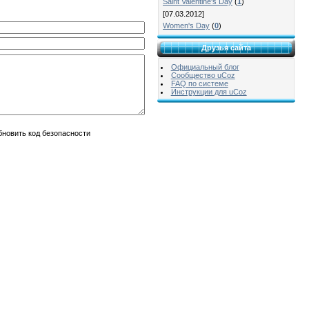
Saint Valentine's Day
(
1
)
[07.03.2012]
Women's Day
(
0
)
Друзья сайта
Официальный блог
Сообщество uCoz
FAQ по системе
Инструкции для uCoz