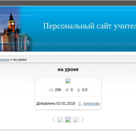
Персональный сайт учит
ченики
» на уроке
на уроке
286
0
0.0
В реальном размере
Добавлено
02.01.2018
тимоново
1032x581
/ 126.5Kb