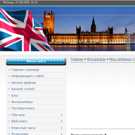
Пятница, 07.08.2026, 11:15
Главная
»
Фотоальбом
»
Мои любимые у
Меню сайта
Главная страница
Информация о сайте
Каталог файлов
Каталог статей
Блог
Фотоальбомы
Гостевая книга
Обо мне
Мой класс
Классные часы
Родителям
Всего комментариев
:
0