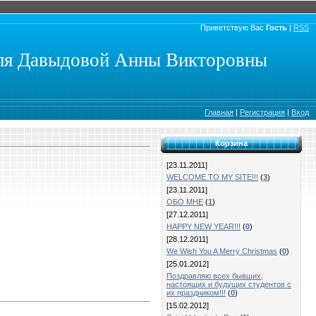
Приветствую Вас
Гость
|
RSS
еля Давыдовой Анны Викторовны
Главная
|
Регистрация
|
Вход
Корзина
[23.11.2011]
WELCOME TO MY SITE!!!
(
3
)
[23.11.2011]
ОБО МНЕ
(
1
)
[27.12.2011]
HAPPY NEW YEAR!!!
(
0
)
[28.12.2011]
We Wish You A Merry Christmas
(
0
)
[25.01.2012]
Поздравляю всех бывших,
настоящих и будущих студентов с
их праздником!!!
(
0
)
[15.02.2012]