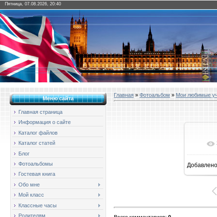
Пятница, 07.08.2026, 20:40
Главная
»
Фотоальбом
»
Мои любимые у
Меню сайта
Главная страница
Информация о сайте
Каталог файлов
Каталог статей
Блог
Фотоальбомы
Добавлен
1
Гостевая книга
Обо мне
Мой класс
Классные часы
Родителям
Всего комментариев
:
0