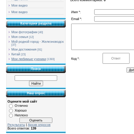
Мое видео
Имя *:
Мое видео
Email *:
Категории раздела
Мои фотографии
[40]
Моя семья
[12]
Мой родной город - Железноводск
[37]
Мои достижения
[91]
Китай
[15]
Код *:
Мои любимые ученики
[1393]
Поиск
Наш опрос
Оцените мой сайт
Отлично
Хорошо
Неплохо
Результаты
|
Архив опросов
Всего ответов:
139